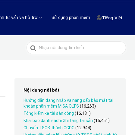
nh tư vấn và hỗ trợ
Sử dụng phần mềm
Tiếng Việt
Tìm
kiếm
cho
Nội dung nổi bật
Hướng dẫn đăng nhập và nâng cấp bảo mật tài
khoản phần mềm MISA QLTS
(16,263)
Tổng kiểm kê tài sản công
(16,131)
Khai báo danh sách/Ghi tăng tài sản
(15,451)
Chuyển TSCĐ thành CCDC
(12,944)