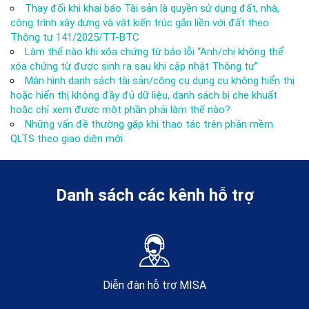
Thay đổi khi khai báo Tài sản là quyền sử dụng đất, nhà,
công trình xây dựng và vật kiến trúc gắn liền với đất theo
Thông tư 141/2025/TT-BTC
Làm thế nào khi xóa chứng từ báo lỗi “Anh/chị không thể
xóa chứng từ được sinh ra sau khi cập nhật Thông tư”
Màn hình danh sách tài sản/công cụ dụng cụ không hiển thị
hoặc hiển thị không đầy đủ dữ liệu, danh sách bị che khuất
hoặc chỉ xem được một phần phải làm thế nào?
Những vấn đề thường gặp khi thao tác trên phần mềm
QLTS theo giao diện mới
Danh sách các kênh hỗ trợ
Diễn đàn hỗ trợ MISA