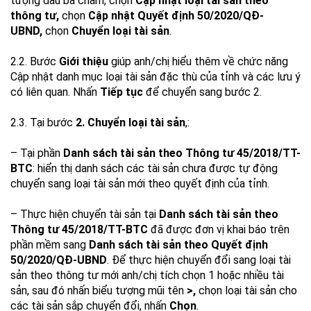
tượng dấu ba chấm, chọn
Cập nhật loại tài sản theo
thông tư,
chọn
Cập nhật Quyết định 50/2020/QĐ-
UBND,
chọn
Chuyển loại tài sản
.
2.2. Bước
Giới thiệu
giúp anh/chị hiểu thêm về chức năng
Cập nhật danh mục loại tài sản đặc thù của tỉnh và các lưu ý
có liên quan. Nhấn
Tiếp tục
để chuyển sang bước 2.
2.3. Tại bước
2. Chuyển loại tài sản
,:
– Tại phần
Danh sách tài sản theo Thông tư 45/2018/TT-
BTC
: hiển thị danh sách các tài sản chưa được tự động
chuyển sang loại tài sản mới theo quyết định của tỉnh.
– Thực hiện chuyển tài sản tại
Danh sách tài sản theo
Thông tư 45/2018/TT-BTC
đã được đơn vị khai báo trên
phần mềm sang
Danh sách tài sản theo Quyết định
50/2020/QĐ-UBND
. Để thực hiện chuyển đổi sang loại tài
sản theo thông tư mới anh/chị tích chọn 1 hoặc nhiều tài
sản, sau đó nhấn biểu tượng mũi tên
>,
chọn loại tài sản cho
các tài sản sắp chuyển đổi, nhấn
Chọn
.