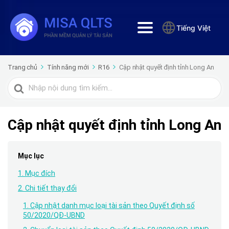
Tiếng Việt
Trang chủ
Tính năng mới
R16
Cập nhật quyết định tỉnh Long An
Tìm
kiếm
cho
Cập nhật quyết định tỉnh Long An
Mục lục
1. Mục đích
2. Chi tiết thay đổi
1. Cập nhật danh mục loại tài sản theo Quyết định số
50/2020/QĐ-UBND