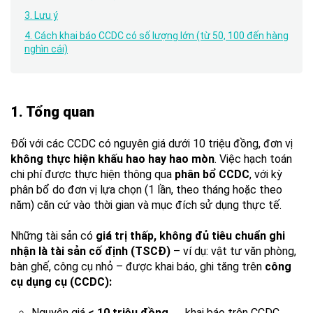
3. Lưu ý
4. Cách khai báo CCDC có số lượng lớn (từ 50, 100 đến hàng
nghìn cái)
1. Tổng quan
Đối với các CCDC có nguyên giá dưới 10 triệu đồng, đơn vị
không thực hiện khấu hao hay hao mòn
. Việc hạch toán
chi phí được thực hiện thông qua
phân bổ CCDC
, với kỳ
phân bổ do đơn vị lựa chọn (1 lần, theo tháng hoặc theo
năm) căn cứ vào thời gian và mục đích sử dụng thực tế.
Những tài sản có
giá trị thấp, không đủ tiêu chuẩn ghi
nhận là tài sản cố định (TSCĐ)
– ví dụ: vật tư văn phòng,
bàn ghế, công cụ nhỏ – được khai báo, ghi tăng trên
công
cụ dụng cụ (CCDC):
Nguyên giá
< 10 triệu đồng
→ khai báo trên CCDC.