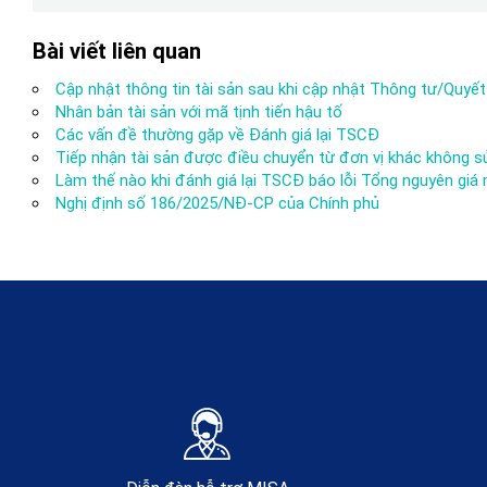
Bài viết liên quan
Cập nhật thông tin tài sản sau khi cập nhật Thông tư/Quyết
Nhân bản tài sản với mã tịnh tiến hậu tố
Các vấn đề thường gặp về Đánh giá lại TSCĐ
Tiếp nhận tài sản được điều chuyển từ đơn vị khác không
Làm thế nào khi đánh giá lại TSCĐ báo lỗi Tổng nguyên giá
Nghị định số 186/2025/NĐ-CP của Chính phủ