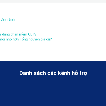
 định tỉnh
 sử dụng phần mềm QLTS
 mới nhỏ hơn Tổng nguyên giá cũ?
Danh sách các kênh hỗ trợ