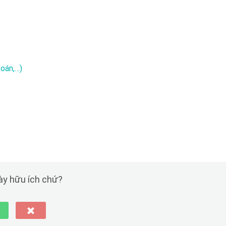
oán,…)
này hữu ích chứ?