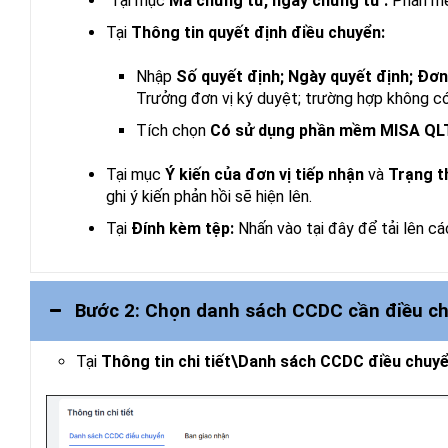
Tại mục
Mã chứng từ, ngày chứng từ :
Phần mề
Tại
Thông tin quyết định điều chuyển:
Nhập
Số quyết định; Ngày quyết định;
Đơn 
Trưởng đơn vị ký duyệt; trường hợp không có,
Tích chọn
Có sử dụng phần mềm MISA Q
Tại mục
Ý kiến của đơn vị tiếp nhận
và
Trạng t
ghi ý kiến phản hồi sẽ hiện lên.
Tại
Đính kèm tệp:
Nhấn vào tại đây để tải lên c
Bước 2: Chọn danh sách CCDC cần điều c
Tại
Thông tin chi tiết\Danh sách CCDC điều chuy